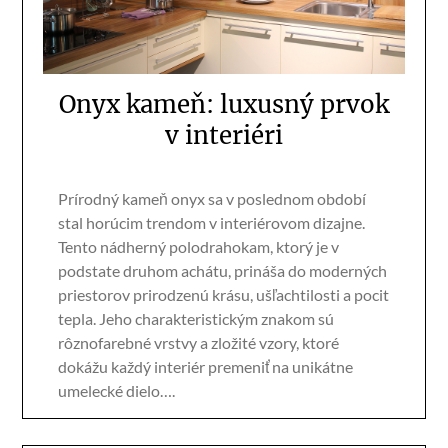
Onyx kameň: luxusný prvok
v interiéri
Prírodný kameň onyx sa v poslednom období
stal horúcim trendom v interiérovom dizajne.
Tento nádherný polodrahokam, ktorý je v
podstate druhom achátu, prináša do moderných
priestorov prirodzenú krásu, ušľachtilosti a pocit
tepla. Jeho charakteristickým znakom sú
rôznofarebné vrstvy a zložité vzory, ktoré
dokážu každý interiér premeniť na unikátne
umelecké dielo….