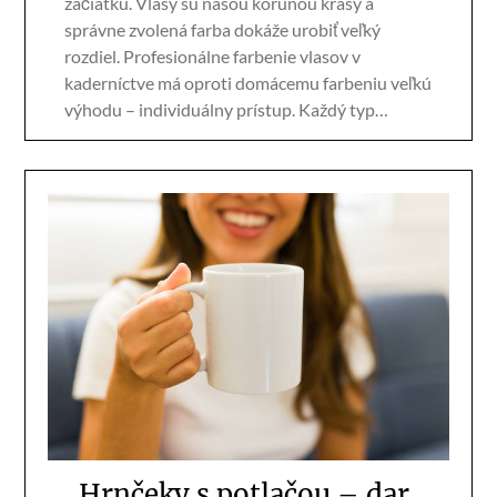
začiatku. Vlasy sú našou korunou krásy a
správne zvolená farba dokáže urobiť veľký
rozdiel. Profesionálne farbenie vlasov v
kaderníctve má oproti domácemu farbeniu veľkú
výhodu – individuálny prístup. Každý typ…
Hrnčeky s potlačou – dar,