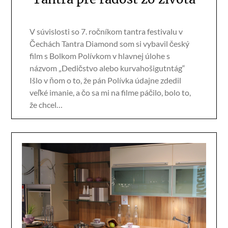
V súvislosti so 7. ročníkom tantra festivalu v
Čechách Tantra Diamond som si vybavil český
film s Bolkom Polívkom v hlavnej úlohe s
názvom „Dedičstvo alebo kurvahošigutntág“
Išlo v ňom o to, že pán Polívka údajne zdedil
veľké imanie, a čo sa mi na filme páčilo, bolo to,
že chcel…