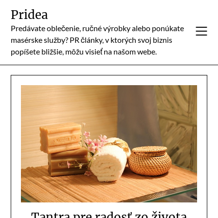
Skip
Pridea
to
Predávate oblečenie, ručné výrobky alebo ponúkate
content
masérske služby? PR články, v ktorých svoj biznis
popíšete bližšie, môžu visieť na našom webe.
Tantra pre radosť zo života