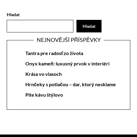
Hledat
Hledat
NEJNOVĚJŠÍ PŘÍSPĚVKY
Tantra pre radosť zo života
Onyx kameň: luxusný prvok v interiéri
Krása vo vlasoch
Hrnčeky s potlačou – dar, ktorý nesklame
Pite kávu štýlovo