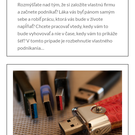
Rozmýšľate nad tým, že si založíte vlastnú firmu
a začnete podnikať? Láka vás byť pánom samým
sebe a robiť prácu, ktorá vás bude v živote
napĺňať? Chcete pracovať vtedy, kedy vám to
bude vyhovovať a nie v čase, kedy vám to prikáže
šéf? V tomto prípade je rozbehnutie vlastného
podnikania…