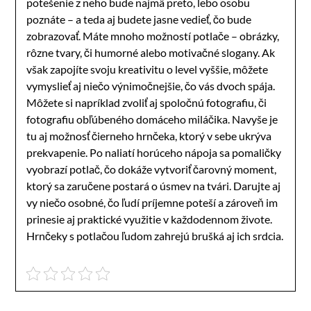
potešenie z neho bude najmä preto, lebo osobu
poznáte – a teda aj budete jasne vedieť, čo bude
zobrazovať. Máte mnoho možností potlače – obrázky,
rôzne tvary, či humorné alebo motivačné slogany. Ak
však zapojíte svoju kreativitu o level vyššie, môžete
vymyslieť aj niečo výnimočnejšie, čo vás dvoch spája.
Môžete si napríklad zvoliť aj spoločnú fotografiu, či
fotografiu obľúbeného domáceho miláčika. Navyše je
tu aj možnosť čierneho hrnčeka, ktorý v sebe ukrýva
prekvapenie. Po naliatí horúceho nápoja sa pomaličky
vyobrazí potlač, čo dokáže vytvoriť čarovný moment,
ktorý sa zaručene postará o úsmev na tvári. Darujte aj
vy niečo osobné, čo ľudí príjemne poteší a zároveň im
prinesie aj praktické využitie v každodennom živote.
Hrnčeky s potlačou ľudom zahrejú brušká aj ich srdcia.