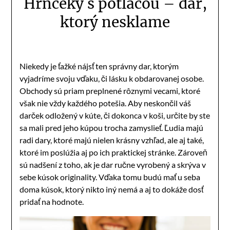
Hrnčeky s potlačou – dar,
ktorý nesklame
Niekedy je ťažké nájsť ten správny dar, ktorým
vyjadríme svoju vďaku, či lásku k obdarovanej osobe.
Obchody sú priam preplnené rôznymi vecami, ktoré
však nie vždy každého potešia. Aby neskončil váš
darček odložený v kúte, či dokonca v koši, určite by ste
sa mali pred jeho kúpou trocha zamyslieť. Ľudia majú
radi dary, ktoré majú nielen krásny vzhľad, ale aj také,
ktoré im poslúžia aj po ich praktickej stránke. Zároveň
sú nadšení z toho, ak je dar ručne vyrobený a skrýva v
sebe kúsok originality. Vďaka tomu budú mať u seba
doma kúsok, ktorý nikto iný nemá a aj to dokáže dosť
pridať na hodnote.