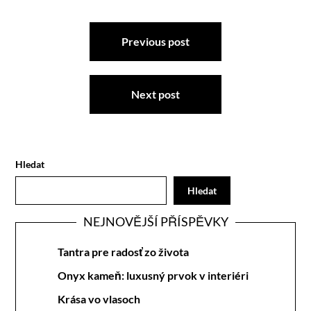
Navigace
Previous post
pro
příspěvek
Next post
Hledat
Hledat
NEJNOVĚJŠÍ PŘÍSPĚVKY
Tantra pre radosť zo života
Onyx kameň: luxusný prvok v interiéri
Krása vo vlasoch