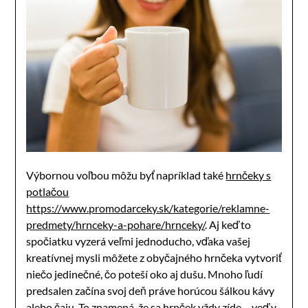
Výbornou voľbou môžu byť napríklad také
hrnčeky s
potlačou
https://www.promodarceky.sk/kategorie/reklamne-
predmety/hrnceky-a-pohare/hrnceky/
. Aj keď to
spočiatku vyzerá veľmi jednoducho, vďaka vašej
kreatívnej mysli môžete z obyčajného hrnčeka vytvoriť
niečo jedinečné, čo poteší oko aj dušu. Mnoho ľudí
predsalen začína svoj deň práve horúcou šálkou kávy
alebo čaju. To znamená, že sa hrnček vždy zíde – veď v