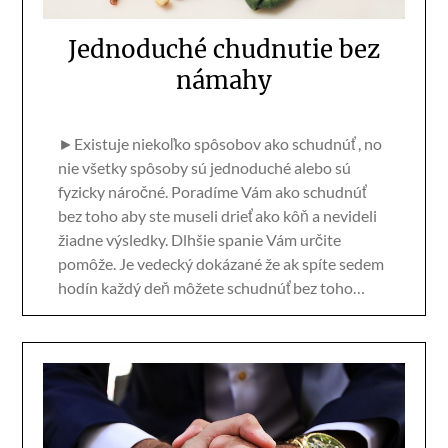
Jednoduché chudnutie bez
námahy
►Existuje niekoľko spôsobov ako schudnúť , no
nie všetky spôsoby sú jednoduché alebo sú
fyzicky náročné. Poradíme Vám ako schudnúť
bez toho aby ste museli drieť ako kôň a nevideli
žiadne výsledky. Dlhšie spanie Vám určite
pomôže. Je vedecký dokázané že ak spíte sedem
hodín každý deň môžete schudnúť bez toho…