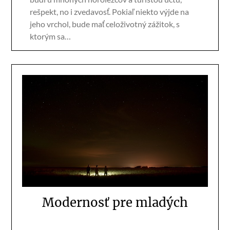
rešpekt, no i zvedavosť. Pokiaľ niekto výjde na
jeho vrchol, bude mať celoživotný zážitok, s
ktorým sa…
Modernosť pre mladých