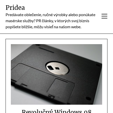
Skip
Pridea
to
Predávate oblečenie, ručné výrobky alebo ponúkate
content
masérske služby? PR články, v ktorých svoj biznis
popíšete bližšie, môžu visieť na našom webe.
Revolučný Windows 98