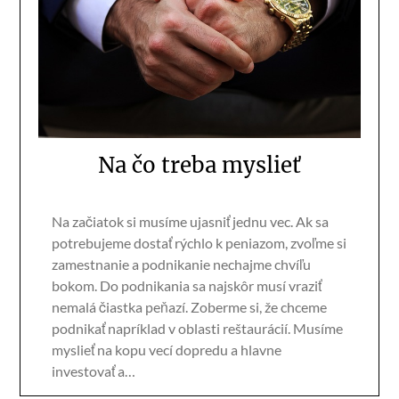
Na čo treba myslieť
Na začiatok si musíme ujasniť jednu vec. Ak sa
potrebujeme dostať rýchlo k peniazom, zvoľme si
zamestnanie a podnikanie nechajme chvíľu
bokom. Do podnikania sa najskôr musí vraziť
nemalá čiastka peňazí. Zoberme si, že chceme
podnikať napríklad v oblasti reštaurácií. Musíme
myslieť na kopu vecí dopredu a hlavne
investovať a…