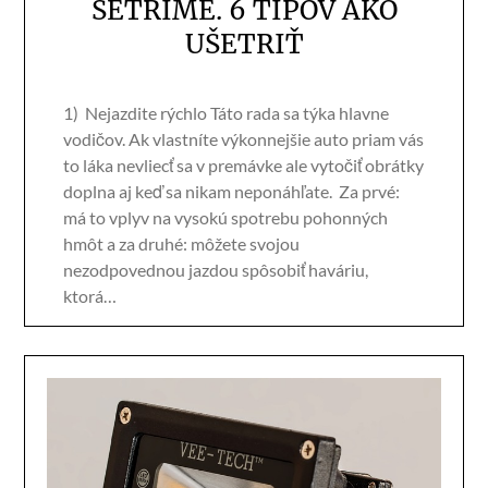
ŠETRÍME. 6 TIPOV AKO
UŠETRIŤ
1) Nejazdite rýchlo Táto rada sa týka hlavne
vodičov. Ak vlastníte výkonnejšie auto priam vás
to láka nevliecť sa v premávke ale vytočiť obrátky
doplna aj keď sa nikam neponáhľate. Za prvé:
má to vplyv na vysokú spotrebu pohonných
hmôt a za druhé: môžete svojou
nezodpovednou jazdou spôsobiť haváriu,
ktorá…