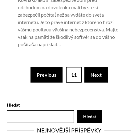
odchodom na dovolenku mali by ste si
zabezpečiť počítať než sa vydáte do sveta
internetu. Je to práve internet z ktorého hrozí
vášmu počítaču väčšina nebezpečenstva. Majte
však na pamäti že škodlivý softvér sa do vášho
počítača napríklad…
Previous
11
Next
Hledat
Hledat
NEJNOVĚJŠÍ PŘÍSPĚVKY