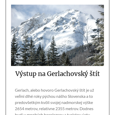
Výstup na Gerlachovský štít
Gerlach, alebo hovoro Gerlachovský štít je už
veľmi dlhé roky pýchou nášho Slovenska a to
predovšetkým kvôli svojej nadmorskej výške
2654 metrov, relatívne 2355 metrov. Dodnes
budí u mnohých horolezcov a turistou úctu,